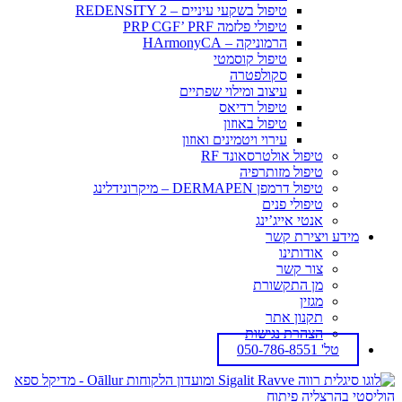
טיפול בשקעי עיניים – REDENSITY 2
טיפולי פלזמה PRP CGF’ PRF
הרמוניקה – HArmonyCA
טיפול קוסמטי
סקולפטרה
עיצוב ומילוי שפתיים
טיפול רדיאס
טיפול באוזון
עירוי ויטמינים ואוזון
טיפול אולטרסאונד RF
טיפול מזותרפיה
טיפול דרמפן DERMAPEN – מיקרונידלינג
טיפולי פנים
אנטי אייג’ינג
מידע ויצירת קשר
אודותינו
צור קשר
מן התקשורת
מגזין
תקנון אתר
הצהרת נגישות
טל' 050-786-8551