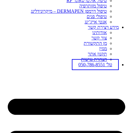
טיפול אולטרסאונד RF
טיפול מזותרפיה
טיפול דרמפן DERMAPEN – מיקרונידלינג
טיפולי פנים
אנטי אייג’ינג
מידע ויצירת קשר
אודותינו
צור קשר
מן התקשורת
מגזין
תקנון אתר
הצהרת נגישות
טל' 050-786-8551