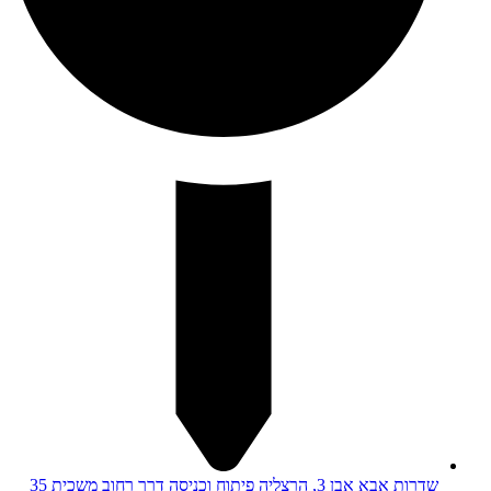
שדרות אבא אבן 3, הרצליה פיתוח וכניסה דרך רחוב משכית 35