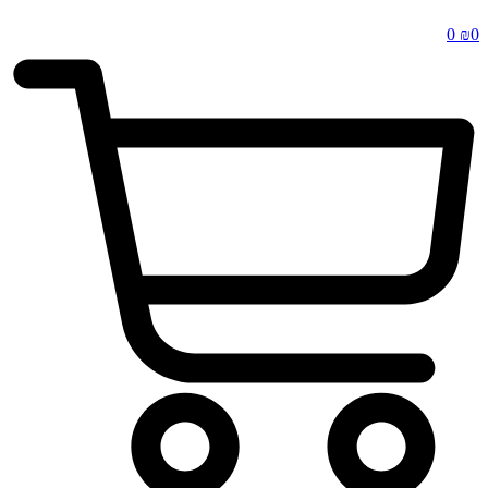
0
₪
0