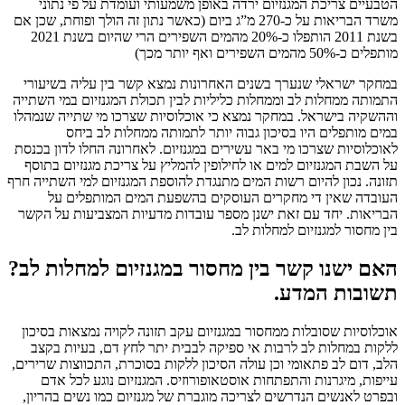
הטבעיים צריכת המגנזיום ירדה באופן משמעותי ועומדת על פי נתוני
משרד הבריאות על כ-270 מ”ג ביום (כאשר נתון זה הולך ופוחת, שכן אם
בשנת 2011 הותפלו כ-20% מהמים השפירים הרי שהיום בשנת 2021
מותפלים כ-50% מהמים השפירים ואף יותר מכך)
במחקר ישראלי שנערך בשנים האחרונות נמצא קשר בין עליה בשיעורי
התמותה ממחלות לב וממחלות כליליות לבין תכולת המגנזיום במי השתייה
וההשקיה בישראל. במחקר נמצא כי אוכלוסיות שצרכו מי שתייה שנמהלו
במים מותפלים היו בסיכון גבוה יותר לתמותה ממחלות לב ביחס
לאוכלוסיות שצרכו מי באר עשירים במגנזיום. לאחרונה החלו לדון בכנסת
על השבת המגנזיום למים או לחילופין להמליץ על צריכת מגנזיום בתוסף
תזונה. נכון להיום רשות המים מתנגדת להוספת המגנזיום למי השתייה חרף
העובדה שאין די מחקרים העוסקים בהשפעת המים המותפלים על
הבריאות. יחד עם זאת ישנן מספר עובדות מדעיות המצביעות על הקשר
בין מחסור למגנזיום למחלות לב.
האם ישנו קשר בין מחסור במגנזיום למחלות לב?
תשובות המדע.
אוכלוסיות שסובלות ממחסור במגנזיום עקב תזונה לקויה נמצאות בסיכון
ללקות במחלות לב לרבות אי ספיקה לבבית יתר לחץ דם, בעיות בקצב
הלב, דום לב פתאומי וכן עולה הסיכון ללקות בסוכרת, התכווצות שרירים,
עייפות, מיגרנות והתפתחות אוסטאופורוזיס. המגנזיום נוגע לכל אדם
ובפרט לאנשים הנדרשים לצריכה מוגברת של מגנזיום כמו נשים בהריון,