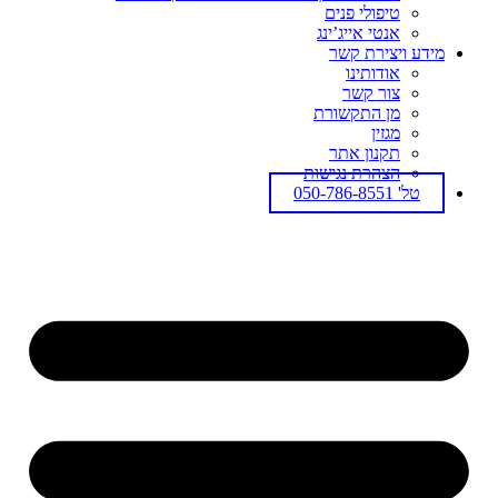
טיפולי פנים
אנטי אייג’ינג
מידע ויצירת קשר
אודותינו
צור קשר
מן התקשורת
מגזין
תקנון אתר
הצהרת נגישות
טל' 050-786-8551