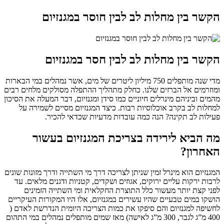
הקשר בין מחלות לב לבין חוסר במגנזיום
הקשר בין מחלות לב לבין חסר במגנזיום
מדי שנה מותפלים 750 מיליון ליטרים של מים, אשר נמהלים במי הבארות
ומוזרמים אל הברזים שלנו. כחלק מתהליך ההתפלה מסולקים מלחים רבים
מהמים וביניהם מינרלים חיוניים כמו סידן ומגנזיום, דבר המעלה את הסיכון
למחלות לב בקרב אוכלוסיות רבות. כיצד המגנזיום מסיים לשמירה על
פעילות לב תקינה? הנה כמה עובדות מדעיות שכדאי להכיר.
מה הביא לירידה בצריכת המגנזיום בעשור
האחרון?
המגנזיום הוא מינרל זמין שניתן לצריכה דרך מי השתייה ודרך מזונות שונים
לרבות ירקות עליים ירוקים, אגוזים ושקדים, קטניות ודגנים מלאים. עד
לפני קצת יותר מעשור כלל התוצרת החקלאית ומי השתייה הזמינים
הושקו במים טבעיים שהיו עשירים במגנזיום, אלו היו המקורות העיקריים
לחשיפה למגנזיום והם סיפקו את כמות הצריכה היומית הנדרשת לאדם (
400 מ”ג לגבר, 300 מ”ג לאישה) מאז שמים מותפלים נמהלים במי התהום