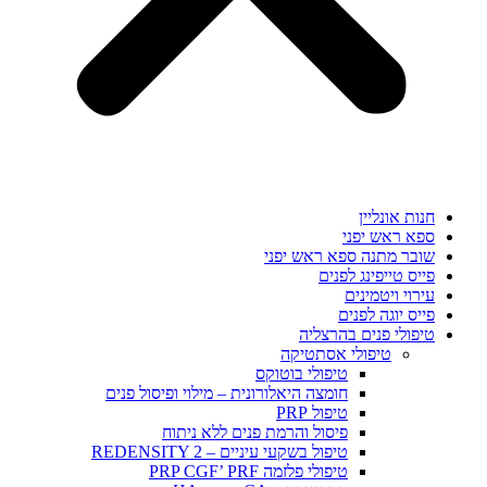
חנות אונליין
ספא ראש יפני
שובר מתנה ספא ראש יפני
פייס טייפינג לפנים
עירוי ויטמינים
פייס יוגה לפנים
טיפולי פנים בהרצליה
טיפולי אסתטיקה
טיפולי בוטוקס
חומצה היאלורונית – מילוי ופיסול פנים
טיפול PRP
פיסול והרמת פנים ללא ניתוח
טיפול בשקעי עיניים – REDENSITY 2
טיפולי פלזמה PRP CGF’ PRF