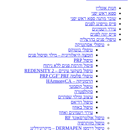
חנות אונליין
ספא ראש יפני
שובר מתנה ספא ראש יפני
פייס טייפינג לפנים
עירוי ויטמינים
פייס יוגה לפנים
טיפולי פנים בהרצליה
טיפולי אסתטיקה
טיפולי בוטוקס
חומצה היאלורונית – מילוי ופיסול פנים
טיפול PRP
פיסול והרמת פנים ללא ניתוח
טיפול בשקעי עיניים – REDENSITY 2
טיפולי פלזמה PRP CGF’ PRF
הרמוניקה – HArmonyCA
טיפול קוסמטי
סקולפטרה
עיצוב ומילוי שפתיים
טיפול רדיאס
טיפול באוזון
עירוי ויטמינים ואוזון
טיפול אולטרסאונד RF
טיפול מזותרפיה
טיפול דרמפן DERMAPEN – מיקרונידלינג