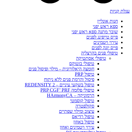
עגלת קניות
חנות אונליין
ספא ראש יפני
שובר מתנה ספא ראש יפני
פייס טייפינג לפנים
עירוי ויטמינים
פייס יוגה לפנים
טיפולי פנים בהרצליה
טיפולי אסתטיקה
טיפולי בוטוקס
חומצה היאלורונית – מילוי ופיסול פנים
טיפול PRP
פיסול והרמת פנים ללא ניתוח
טיפול בשקעי עיניים – REDENSITY 2
טיפולי פלזמה PRP CGF’ PRF
הרמוניקה – HArmonyCA
טיפול קוסמטי
סקולפטרה
עיצוב ומילוי שפתיים
טיפול רדיאס
טיפול באוזון
עירוי ויטמינים ואוזון