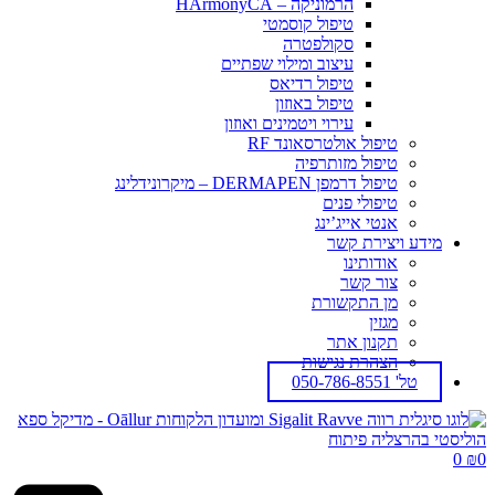
הרמוניקה – HArmonyCA
טיפול קוסמטי
סקולפטרה
עיצוב ומילוי שפתיים
טיפול רדיאס
טיפול באוזון
עירוי ויטמינים ואוזון
טיפול אולטרסאונד RF
טיפול מזותרפיה
טיפול דרמפן DERMAPEN – מיקרונידלינג
טיפולי פנים
אנטי אייג’ינג
מידע ויצירת קשר
אודותינו
צור קשר
מן התקשורת
מגזין
תקנון אתר
הצהרת נגישות
טל' 050-786-8551
0
₪
0