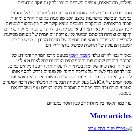
חיילים, ספורטאים, אנשים השורים במצבי לחץ ותעוקה ומבוגרים.
מחקרים שנערכו בשנים האחרונות מצביעים על יתרונותיו של המגנזיום
במניעה ובטיפול בהפרעות בקצב הלב שפוגעות באיכות החיים ומהוות
סכנה בריאותית. במחקרים תומכים נמצא קשר ישיר בין מחסור למגנזיום
לבין קצב לב חריג (אריתמיה), אי ספיקת לב, לחץ דם גבוה, מחלת כלי דם
היקפיים וצניחת המסתם המיטראלי. צריכה יום יומית של מגנזיום מסייעת
להרפיית השרירים באמצעות חסימה של ספיגת הסידן – ממש בדומה
למנגנון הפעולה של תרופות לטיפול ביתר לחץ דם.
כאמור נכון להיום עלפי
מסמך רשמי
מטעם מרכז המחקר והמידע של
הכנסת הוסכם שהמגנזיום יתוסף למים המופנים לחקלאות ולא למי
השתייה וזאת כיוון שקיימת בעיתיות להעלות את הרכב המלחים במים.
נכון להיום כדי לשמור על צריכה תקינה של מגנזיום נדרש לתסף אותו
לתזונה, ואחת הדרכים הזמינות והטבעיות לעשות זאת היא באמצעות
מסנן המים של LAICA בעל הנוסחה הבלעדית המעלה את ריכוז המגנזיום
הטבעי במים ובד בבד מפחיתה חומרים בלתי רצויים ואף משפרת את
טעמם.
עוד כמו הקשר בין מחלות לב לבין חוסר במגנזיום
More articles