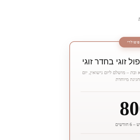
פופולרי
ל זוגי בחדר זוגי
א ובת – מושלם ליום נישואין, יום
 חגיגה מיוחדת
80
חודשים