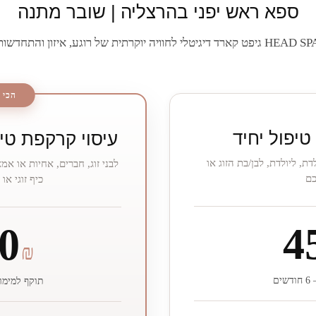
ספא ראש יפני בהרצליה | שובר מתנה
HEA גיפט קארד דיגיטלי לחוויה יוקרתית של רוגע, איזון והתחדשות
הכי 
טיפול יחיד
עיסוי קרקפת טיפו
, ליולדת, לבן/בת הזוג או
לבני זוג, חברים, אחיות או אמ
ם
כיף זוגי או
4
0
₪
ים
תוקף למימוש – 6 